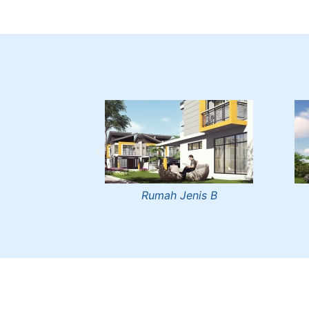
nis B
Surau