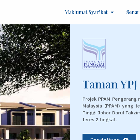
Maklumat Syarikat
Senar
Taman YPJ 
Projek PPAM Pengerang
Malaysia (PPAM) yang te
Tinggi Johor Darul Takz
teres 2 tingkat.